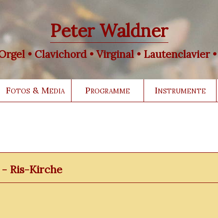
Peter Waldner
rgel • Clavichord • Virginal • Lautenclavier 
Fotos & Media
Programme
Instrumente
 - Ris-Kirche