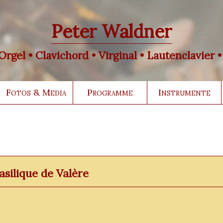
Peter Waldner
rgel • Clavichord • Virginal • Lautenclavier 
Fotos & Media
Programme
Instrumente
asilique de Valère